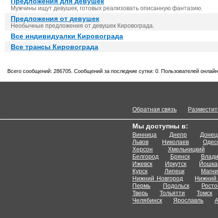
Предложения для девушек
Мужчины ищут девушек, готовых реализовать описанную фантазию.
Предложения от девушек
Необычные предложения от девушек Кировограда.
Все индивидуалки Кировограда
Все трансы Кировограда
Всего сообщений: 286705. Сообщений за последние сутки: 0. Пользователей онлайн:
Обратная связь
Разместит
Мы доступны в:
Винница
Днепр
Донец
Львов
Николаев
Одес
Херсон
Хмельницкий
Белгород
Брянск
Влади
Ижевск
Иркутск
Йошка
Курск
Липецк
Магни
Нижний Новгород
Нижний 
Пермь
Подольск
Росто
Тверь
Тольятти
Томск
Челябинск
Ярославль
А