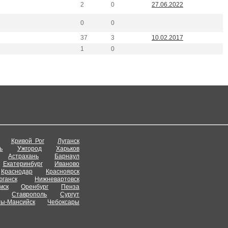
2
0
27.06.2022
0
0
37
3
10.02.2017
1
0
Кривой Рог
Луганск
ь
Ужгород
Харьков
Астрахань
Барнаул
Екатеринбург
Иваново
Краснодар
Красноярск
ганск
Нижневартовск
мск
Оренбург
Пенза
Ставрополь
Сургут
ты-Мансийск
Чебоксары