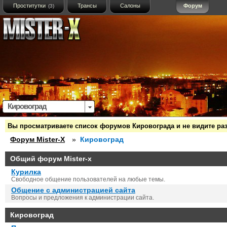
Проститутки
Трансы
Салоны
Форум
(3)
Кировоград
Вы просматриваете список форумов Кировограда и не видите раз
Форум Mister-X
»
Кировоград
Общий форум Mister-x
Курилка
Свободное общение пользователей на любые темы.
Общение с администрацией сайта
Вопросы и предложения к администрации сайта.
Кировоград