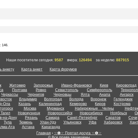
 146.
Наши посетители сегодня:
9587
вчера:
126494
за неделю:
887915
ь анкету
Карта анкет
Карта форумов
к
Житомир
Запорожье
Ивано-Франковск
Киев
Кировоград
са
Полтава
Ровно
Севастополь
Симферополь
Тернопол
Черкассы
Чернигов
Черновцы
Ялта
Анапа
Ангарск
восток
Владимир
Волгоград
Вологда
Воронеж
Геленджик
р-Ола
Казань
Калининград
Кемерово
Киров
Кострома
тогорск
Москва
Мурманск
Набережные Челны
Нефтею
Тагил
Новокузнецк
Новороссийск
Новосибирск
Ноябрьск
О
в-на-Дону
Рязань
Самара
Санкт-Петербург
Саратов
Сочи
Тула
Тюмень
Улан-Удэ
Ульяновск
Уфа
Хабаровск
Хан
лма-Ата
Астана
Караганда
Главная
›
☜❶☞ Портал досуга ☜❶☞
© Все права защищены